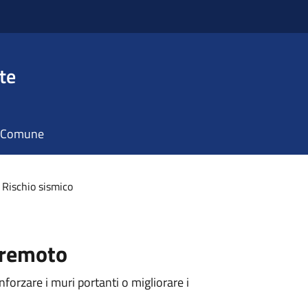
te
il Comune
Rischio sismico
rremoto
nforzare i muri portanti o migliorare i