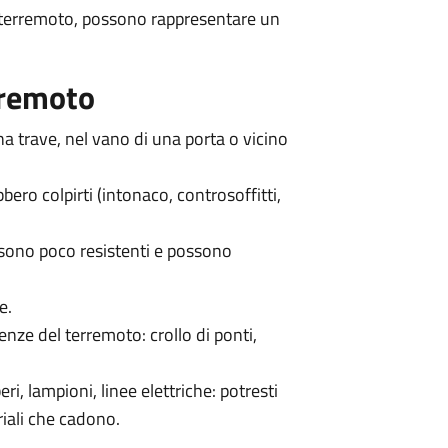
di terremoto, possono rappresentare un
rremoto
na trave, nel vano di una porta o vicino
ero colpirti (intonaco, controsoffitti,
o sono poco resistenti e possono
e.
enze del terremoto: crollo di ponti,
beri, lampioni, linee elettriche: potresti
riali che cadono.