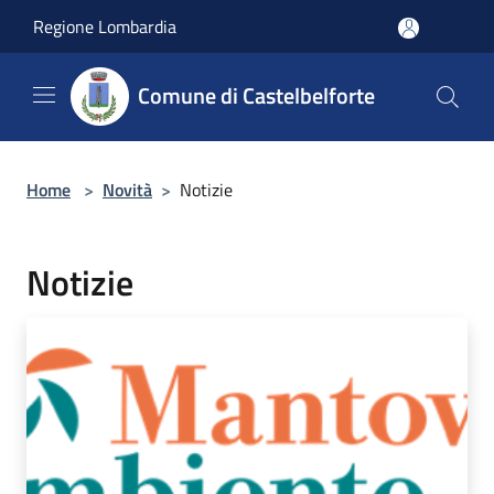
Salta al contenuto principale
Regione Lombardia
Comune di Castelbelforte
Home
>
Novità
>
Notizie
Notizie