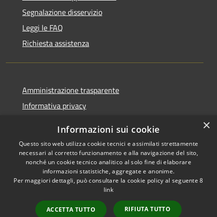
Segnalazione disservizio
Leggi le FAQ
Richiesta assistenza
Amministrazione trasparente
Informativa privacy
Note legali
×
Informazioni sui cookie
Dichiarazione di accessibilità
Questo sito web utilizza cookie tecnici e assimilati strettamente
necessari al corretto funzionamento e alla navigazione del sito,
nonché un cookie tecnico analitico al solo fine di elaborare
informazioni statistiche, aggregate e anonime.
Per maggiori dettagli, può consultare la cookie policy al seguente
8
RSS
Copyright © 2026 • Comune di
link
Accessibilità
Castelbelforte • Powered by
Privacy
Municipium
Accesso
•
RIFIUTA TUTTO
ACCETTA TUTTO