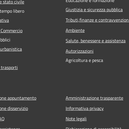
Educazione e formazione
 stato civile
Giustizia e sicurezza pubblica
 tempo libero
Tributi,finanze e contravvenzion
ativa
Ambiente
e Commercio
bblici
Salute, benessere e assistenza
 urbanistica
Autorizzazioni
Agricoltura e pesca
 trasporti
ione appuntamento
Amministrazione trasparente
one disservizio
Informativa privacy
FAQ
Note legali
 assistenza
Dichiarazione di accessibilità