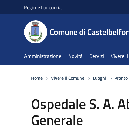
Salta al contenuto principale
Regione Lombardia
Comune di Castelbelfor
Amministrazione
Novità
Servizi
Vivere 
Home
>
Vivere il Comune
>
Luoghi
>
Pronto
Ospedale S. A. A
Generale