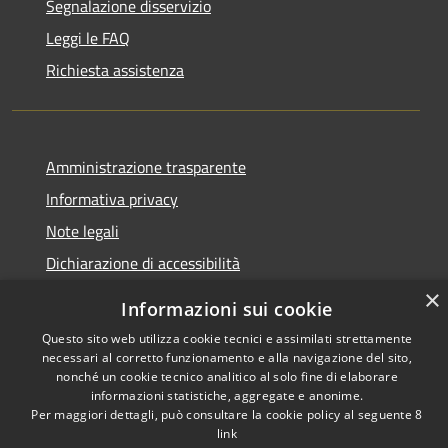
Segnalazione disservizio
Leggi le FAQ
Richiesta assistenza
Amministrazione trasparente
Informativa privacy
Note legali
Dichiarazione di accessibilità
×
Informazioni sui cookie
Questo sito web utilizza cookie tecnici e assimilati strettamente
necessari al corretto funzionamento e alla navigazione del sito,
RSS
Copyright © 2026 • Comune di
nonché un cookie tecnico analitico al solo fine di elaborare
Accessibilità
Castelbelforte • Powered by
informazioni statistiche, aggregate e anonime.
Privacy
Municipium
Accesso
•
Per maggiori dettagli, può consultare la cookie policy al seguente
8
Cookie
link
redazione