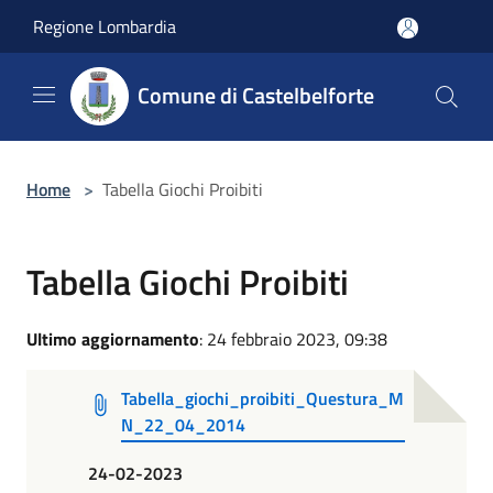
Salta al contenuto principale
Regione Lombardia
Comune di Castelbelforte
Home
>
Tabella Giochi Proibiti
Tabella Giochi Proibiti
Ultimo aggiornamento
: 24 febbraio 2023, 09:38
Tabella_giochi_proibiti_Questura_M
N_22_04_2014
24-02-2023