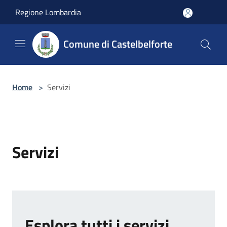
Salta al contenuto principale
Regione Lombardia
Comune di Castelbelforte
Home
>
Servizi
Servizi
Esplora tutti i servizi