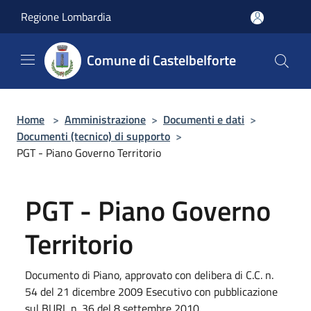
Salta al contenuto principale
Regione Lombardia
Comune di Castelbelforte
Home
>
Amministrazione
>
Documenti e dati
>
Documenti (tecnico) di supporto
>
PGT - Piano Governo Territorio
PGT - Piano Governo
Territorio
Documento di Piano, approvato con delibera di C.C. n.
54 del 21 dicembre 2009 Esecutivo con pubblicazione
sul BURL n. 36 del 8 settembre 2010