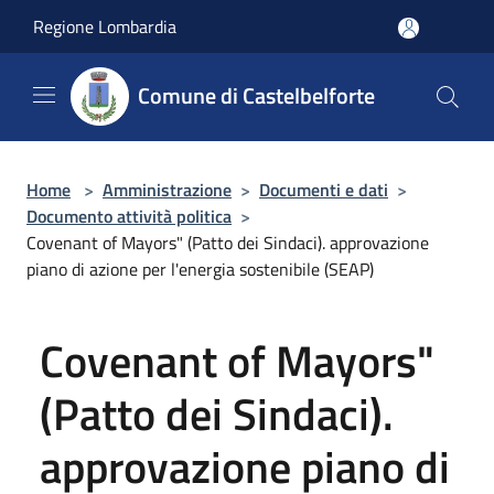
Salta al contenuto principale
Regione Lombardia
Comune di Castelbelforte
Home
>
Amministrazione
>
Documenti e dati
>
Documento attività politica
>
Covenant of Mayors" (Patto dei Sindaci). approvazione
piano di azione per l'energia sostenibile (SEAP)
Covenant of Mayors"
(Patto dei Sindaci).
approvazione piano di