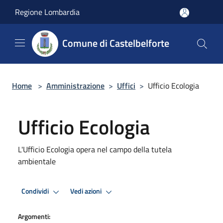
Salta al contenuto principale
Regione Lombardia
Comune di Castelbelforte
Home
>
Amministrazione
>
Uffici
>
Ufficio Ecologia
Ufficio Ecologia
L'Ufficio Ecologia opera nel campo della tutela
ambientale
Condividi
Vedi azioni
Argomenti: